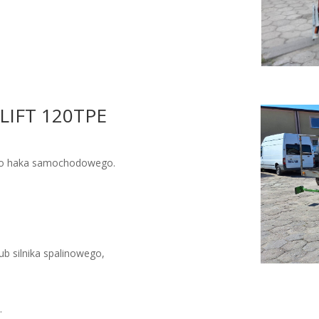
YLIFT 120TPE
 do haka samochodowego.
ub silnika spalinowego,
.