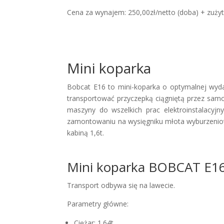
Cena za wynajem: 250,00zł/netto (doba) + zużyt
Mini koparka
Bobcat E16 to mini-koparka o optymalnej wyda
transportować przyczepką ciągniętą przez samo
maszyny do wszelkich prac elektroinstalacyj
zamontowaniu na wysięgniku młota wyburzenio
kabiną 1,6t.
Mini koparka BOBCAT E1
Transport odbywa się na lawecie.
Parametry główne:
Ciężar: 1.64t,