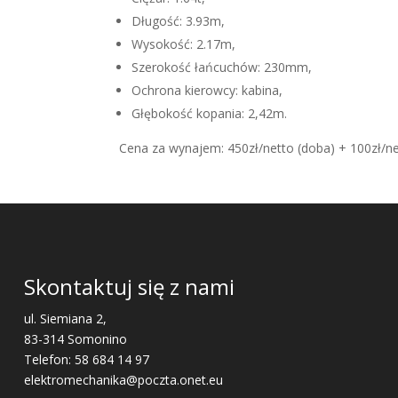
Długość: 3.93m,
Wysokość: 2.17m,
Szerokość łańcuchów: 230mm,
Ochrona kierowcy: kabina,
Głębokość kopania: 2,42m.
Cena za wynajem: 450zł/netto (doba) + 100zł/ne
Skontaktuj się z nami
ul. Siemiana 2,
83-314 Somonino
Telefon:
58 684 14 97
elektromechanika@poczta.onet.eu