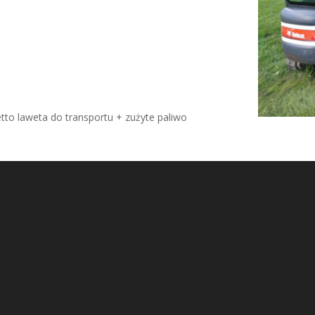
tto laweta do transportu + zużyte paliwo